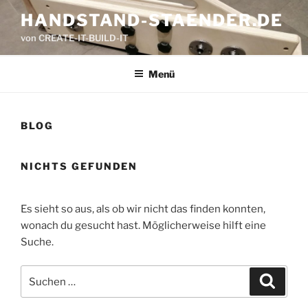
Zum
HANDSTAND-STAENDER.DE
Inhalt
von CREATE-IT-BUILD-IT
springen
Menü
BLOG
NICHTS GEFUNDEN
Es sieht so aus, als ob wir nicht das finden konnten,
wonach du gesucht hast. Möglicherweise hilft eine
Suche.
Suche
Suche
nach: